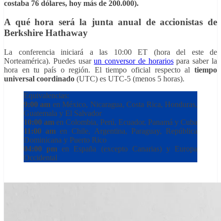
costaba 76 dólares, hoy más de 200.000).
A qué hora será la junta anual de accionistas de
Berkshire Hathaway
La conferencia iniciará a las 10:00 ET (hora del este de
Norteamérica). Puedes usar
un conversor de horarios
para saber la
hora en tu país o región. El tiempo oficial respecto al
tiempo
universal coordinado
(UTC) es UTC-5 (menos 5 horas).
Equivalencias:
9:00 am
en México, Nicaragua, Costa Rica, Honduras,
Guatemala y El Salvador
10:00 am
en Colombia, Perú, Ecuador, Panamá y Cuba
11:00 am
en Chile, Argentina, Paraguay, República
Dominicana y Puerto Rico
04:00 pm
en España (excepto Canarias) y Europa
Occidental