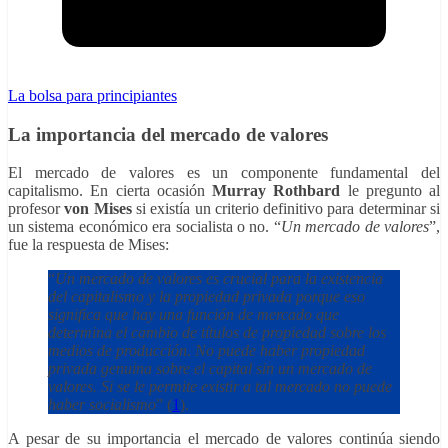
La bolsa para principiantes
La importancia del mercado de valores
El mercado de valores es un componente fundamental del
capitalismo. En cierta ocasión
Murray Rothbard
le pregunto al
profesor
von Mises
si existía un criterio definitivo para determinar si
un sistema económico era socialista o no. “
Un mercado de valores
”,
fue la respuesta de Mises:
“
Un mercado de valores es crucial para la existencia
del capitalismo y la propiedad privada porque eso
significa que hay una función de mercado que
determina el cambio de títulos de propiedad sobre los
medios de producción.
No puede haber propiedad
privada genuina sobre el capital sin un mercado de
valores. Si se le permite existir a tal mercado no puede
haber socialismo
” (
1
).
A pesar de su importancia el mercado de valores continúa siendo