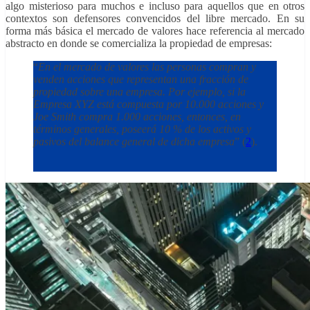
algo misterioso para muchos e incluso para aquellos que en otros
contextos son defensores convencidos del libre mercado. En su
forma más básica el mercado de valores hace referencia al mercado
abstracto en donde se comercializa la propiedad de empresas:
“
En el mercado de valores las personas compran y
venden acciones que representan una fracción de
propiedad sobre una empresa. Por ejemplo, si la
Empresa XYZ está compuesta por 10.000 acciones y
Joe Smith compra 1.000 acciones, entonces, en
términos generales, poseerá 10 % de los activos y
pasivos del balance general de dicha empresa
” (
2
).